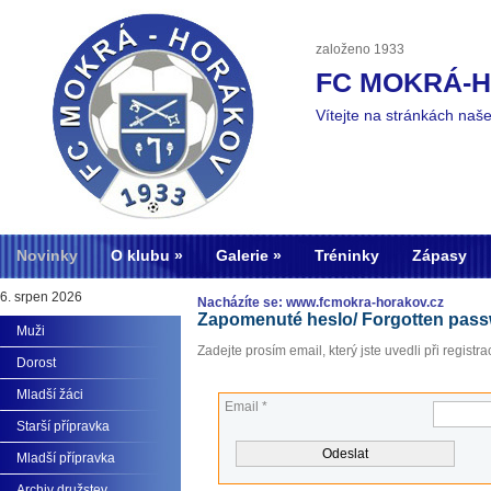
založeno 1933
FC MOKRÁ-
Vítejte na stránkách naš
Novinky
O klubu
Galerie
Tréninky
Zápasy
6. srpen 2026
Nacházíte se: www.fcmokra-horakov.cz
Zapomenuté heslo/ Forgotten pas
Muži
Zadejte prosím email, který jste uvedli při registrac
Dorost
Mladší žáci
Email *
Starší přípravka
Mladší přípravka
Archiv družstev