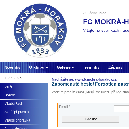
založeno 1933
FC MOKRÁ-
Vítejte na stránkách naš
Novinky
O klubu
Galerie
Tréninky
Zápasy
7. srpen 2026
Nacházíte se: www.fcmokra-horakov.cz
Zapomenuté heslo/ Forgotten pas
Muži
Zadejte prosím email, který jste uvedli při registrac
Dorost
Mladší žáci
Email *
Starší přípravka
Mladší přípravka
Archiv družstev