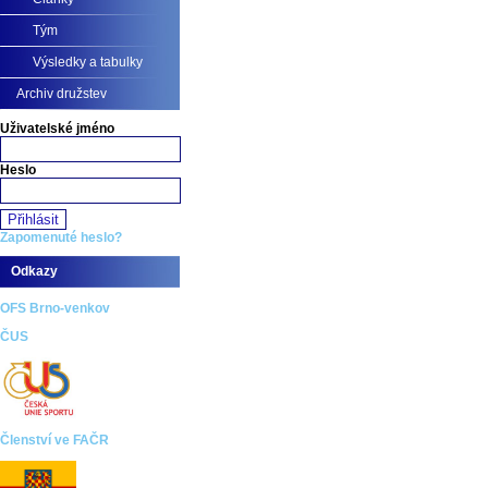
Tým
Výsledky a tabulky
Archiv družstev
Uživatelské jméno
Heslo
Zapomenuté heslo?
Odkazy
OFS Brno-venkov
ČUS
Členství ve FAČR