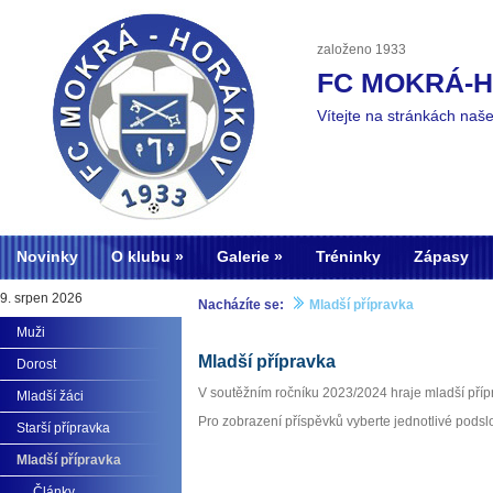
založeno 1933
FC MOKRÁ-
Vítejte na stránkách naš
Novinky
O klubu
Galerie
Tréninky
Zápasy
9. srpen 2026
Nacházíte se:
Mladší přípravka
Muži
Mladší přípravka
Dorost
V soutěžním ročníku 2023/2024 hraje mladší příp
Mladší žáci
Pro zobrazení příspěvků vyberte jednotlivé podsl
Starší přípravka
Mladší přípravka
Články