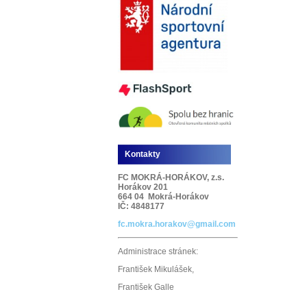
Kontakty
FC MOKRÁ-HORÁKOV, z.s.
Horákov 201
664 04 Mokrá-Horákov
IČ: 4848177
fc.mokra.horakov@gmail.com
Administrace stránek:
František Mikulášek,
František Galle