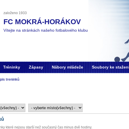
založeno 1933
FC MOKRÁ-HORÁKOV
Vítejte na stránkách našeho fotbalového klubu
Tréninky
Zápasy
Nábory mládeže
Soubory ke stažen
pis treninků
ků
inky které nejsou starší než současný čas minus dvě hodiny.