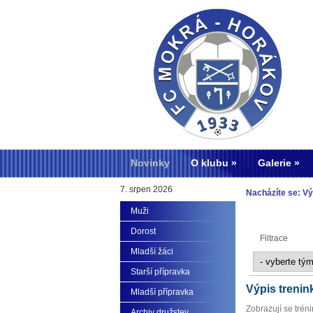
Novinky
O klubu
Galerie
7. srpen 2026
Nacházíte se: Vý
Muži
Dorost
Filtrace
Mladší žáci
Starší přípravka
Výpis trenin
Mladší přípravka
Zobrazují se trén
Archiv družstev