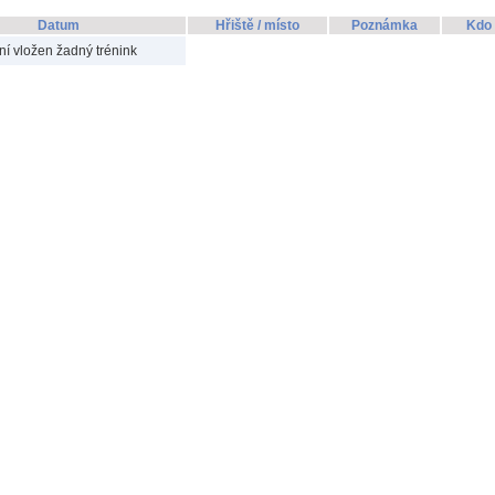
Datum
Hřiště / místo
Poznámka
Kdo 
í vložen žadný trénink