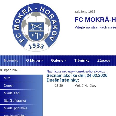
založeno 1933
FC MOKRÁ-
Vítejte na stránkách naš
Novinky
O klubu
Galerie
Tréninky
Zápasy
8. srpen 2026
Nacházíte se: www.fcmokra-horakov.cz
Seznam akcí ke dni: 24.02.2026
Muži
Dnešní tréninky:
Dorost
18:30
Mokrá-Horákov
Mladší žáci
Starší přípravka
Mladší přípravka
Archiv družstev