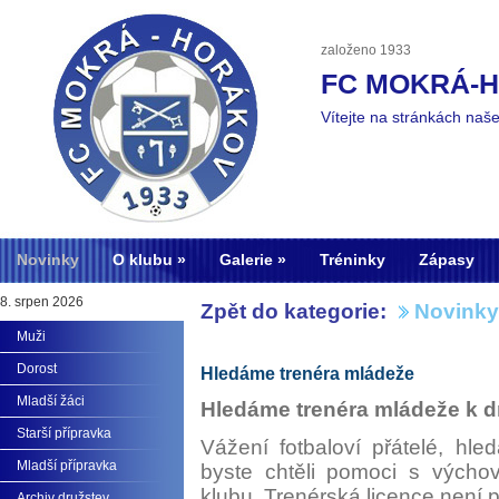
založeno 1933
FC MOKRÁ-
Vítejte na stránkách naš
Novinky
O klubu
Galerie
Tréninky
Zápasy
8. srpen 2026
Zpět do kategorie:
Novinky
Muži
Dorost
Hledáme trenéra mládeže
Mladší žáci
Hledáme trenéra mládeže k d
Starší přípravka
Vážení fotbaloví přátelé, hl
Mladší přípravka
byste chtěli pomoci s výchov
klubu. Trenérská licence není p
Archiv družstev