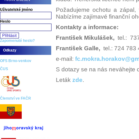
Požadujeme ochotu a zápal, v
Uživatelské jméno
Nabízíme zajímavé finanční oh
Heslo
Kontakty a informace:
František Mikulášek,
tel.
Zapomenuté heslo?
František Galle,
tel.: 724 783
Odkazy
e-mail:
fc.mokra.horakov@gm
OFS Brno-venkov
S dotazy se na nás neváhejte o
ČUS
Leták
zde
.
Členství ve FAČR