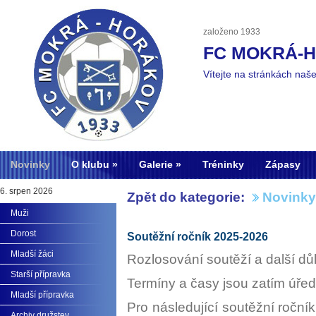
založeno 1933
FC MOKRÁ-
Vítejte na stránkách naš
Novinky
O klubu
Galerie
Tréninky
Zápasy
6. srpen 2026
Zpět do kategorie:
Novinky
Muži
Dorost
Soutěžní ročník 2025-2026
Mladší žáci
Rozlosování soutěží a další důl
Starší přípravka
Termíny a časy jsou zatím úřed
Mladší přípravka
Pro následující soutěžní roční
Archiv družstev