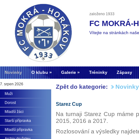
založeno 1933
FC MOKRÁ-
Vítejte na stránkách naš
Novinky
O klubu
Galerie
Tréninky
Zápasy
7. srpen 2026
Zpět do kategorie:
Novinky
Muži
Dorost
Starez Cup
Mladší žáci
Na turnaji Starez Cup máme p
2015, 2016 a 2017.
Starší přípravka
Mladší přípravka
Rozlosování a výsledky najde
Archiv družstev