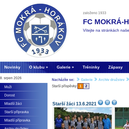
založeno 1933
FC MOKRÁ-
Vítejte na stránkách naš
Novinky
O klubu
Galerie
Tréninky
Zápasy
8. srpen 2026
Nacházíte se:
Galerie
Archiv družstev
Starší příspěvky:
1
2
Muži
Dorost
Starší žáci 13.6.2021
Mladší žáci
Starší přípravka
Mladší přípravka
Archiv družstev