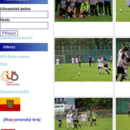
Uživatelské jméno
Heslo
Zapomenuté heslo?
Odkazy
OFS Brno-venkov
ČUS
Členství ve FAČR