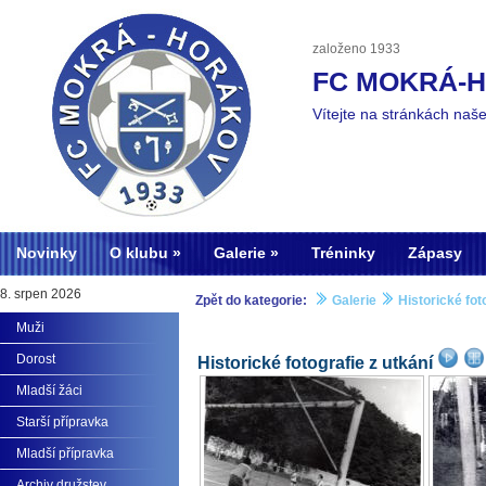
založeno 1933
FC MOKRÁ-
Vítejte na stránkách naš
Novinky
O klubu
Galerie
Tréninky
Zápasy
8. srpen 2026
Zpět do kategorie:
Galerie
Historické fot
Muži
Dorost
Historické fotografie z utkání
Mladší žáci
Starší přípravka
Mladší přípravka
Archiv družstev