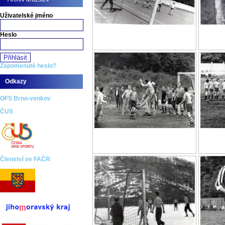
Uživatelské jméno
Heslo
Zapomenuté heslo?
Odkazy
OFS Brno-venkov
ČUS
Členství ve FAČR