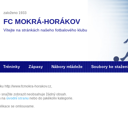
založeno 1933
FC MOKRÁ-HORÁKOV
Vítejte na stránkách našeho fotbalového klubu
Tréninky
Zápasy
Nábory mládeže
Soubory ke stažen
ku http://www.fcmokra-horakov.cz,
e snažite zobrazit neobsahuje žádný obsah.
m na
úvodní stranu
nebo do jakékoliv kategorie.
plikace se omlouvame.