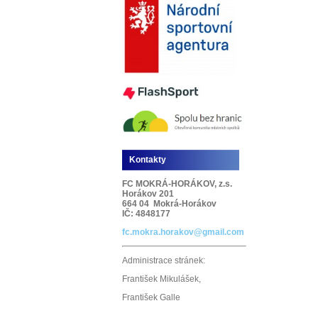
Kontakty
FC MOKRÁ-HORÁKOV, z.s.
Horákov 201
664 04 Mokrá-Horákov
IČ: 4848177
fc.mokra.horakov@gmail.com
Administrace stránek:
František Mikulášek,
František Galle