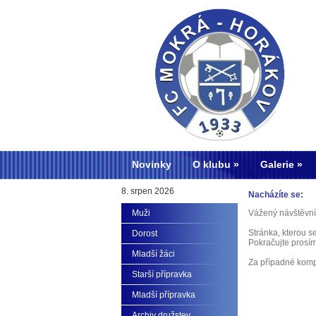
Novinky
O klubu
Galerie
8. srpen 2026
Nacházíte se:
Muži
Vážený návštěvní
Stránka, kterou s
Dorost
Pokračujte prosí
Mladší žáci
Za případné kom
Starší přípravka
Mladší přípravka
Archiv družstev