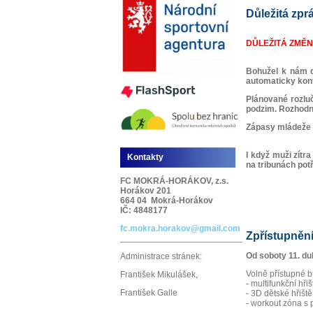
Důležitá zpr
DŮLEŽITÁ ZMĚNA
Bohužel k nám d
automaticky kon
Plánované rozluč
podzim. Rozhodně 
Zápasy mládeže s
I když muži zítr
Kontakty
na tribunách pot
FC MOKRÁ-HORÁKOV, z.s.
Horákov 201
664 04 Mokrá-Horákov
IČ: 4848177
fc.mokra.horakov@gmail.com
Zpřístupnění
Od soboty 11. du
Administrace stránek:
Volně přístupné b
František Mikulášek,
- multifunkční hři
František Galle
- 3D dětské hřiště
- workout zóna s