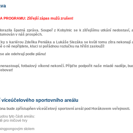
áva
 PROGRAMU: Zítřejší zápas mužů zrušen!
orazila špatná zpráva. Soupeř z Kobylnic se k zítřejšímu utkání nedostaví, 
tumován v náš prospěch.
ky s kariérou Zdeňka Peniáka a Lukáše Slezáka se kvůli tomu zítra nekonají
o ně nepřijdete, kluci si pořádnou rozlučku na hřišti zaslouží!
e ale odehrají podle plánu!
a nenastoupí, fotbalový víkend nekončí. Přijďte podpořit naše mladé naděje, b
řebovat!
 víceúčelového sportovního areálu
bna bude zpřístupňen víceúčelový sportovní areál pod Horákovem veřejnosti.
udou tyto části areálu:
ště pro míčové hry
 pingpongovým stolem