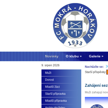
Novinky
O klubu
Galerie
9. srpen 2026
Nacházíte se:
Starší příspěvky:
Muži
Dorost
Zahájení se
Mladší žáci
Muži zahajují no
Starší přípravka
Mladší přípravka
Archiv družstev