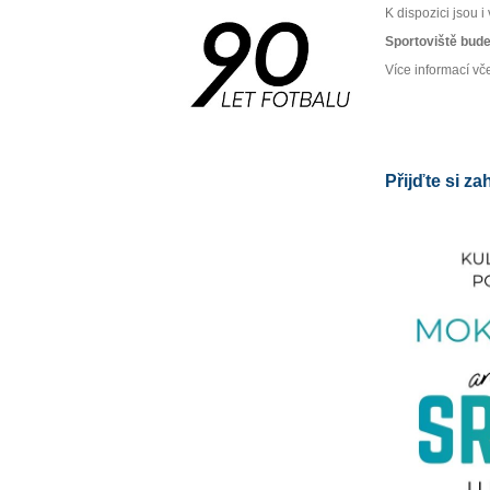
K dispozici jsou i
Sportoviště bude
Více informací v
Přijďte si z