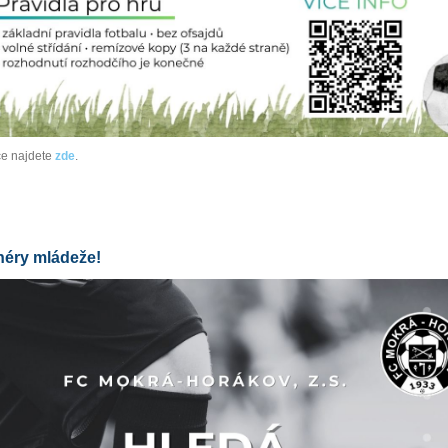
ce najdete
zde
.
néry mládeže!