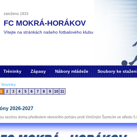
založeno 1933
FC MOKRÁ-HORÁKOV
Vítejte na stránkách našeho fotbalového klubu
Tréninky
Zápasy
Nábory mládeže
Soubory ke stažen
Novinky
1
2
3
4
5
6
7
8
9
10
11
zóny 2026-2027
vou sezónu doma předkolem okresního poháru proti Viničným Šumicím ve středu 5.