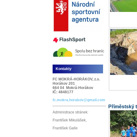
Kontakty
FC MOKRÁ-HORÁKOV, z.s.
Horákov 201
664 04 Mokrá-Horákov
IČ: 4848177
fc.mokra.horakov@gmail.com
Příměstský 
Administrace stránek:
František Mikulášek,
František Galle