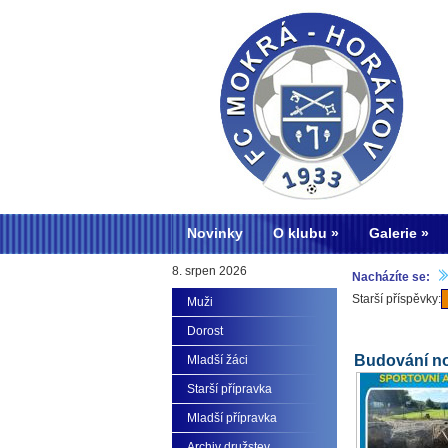
Novinky
O klubu
Galerie
8. srpen 2026
Nacházíte se:
Starší příspěvky:
Muži
Dorost
Budování no
Mladší žáci
Starší přípravka
Mladší přípravka
Archiv družstev