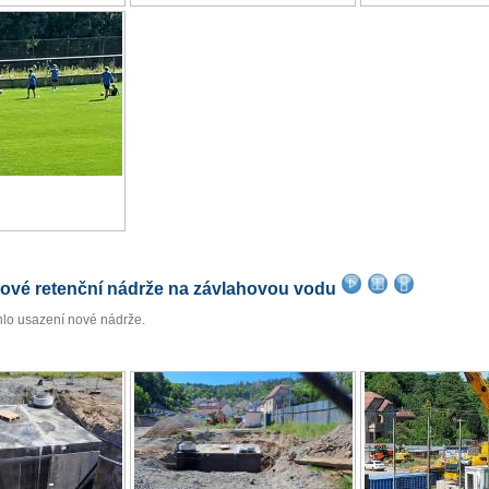
ové retenční nádrže na závlahovou vodu
lo usazení nové nádrže.