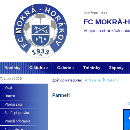
založeno 1933
FC MOKRÁ-
Vítejte na stránkách naš
Novinky
O klubu
Galerie
Tréninky
Zápasy
7. srpen 2026
Zpět do kategorie:
Galerie
Ostatní
Muži
Partneři
Dorost
O
Mladší žáci
Starší přípravka
Mladší přípravka
Archiv družstev