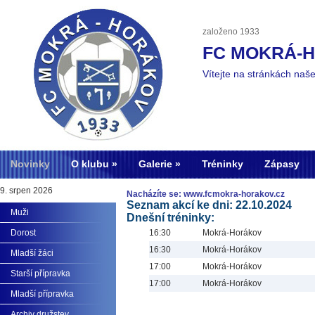
založeno 1933
FC MOKRÁ-
Vítejte na stránkách naš
Novinky
O klubu
Galerie
Tréninky
Zápasy
9. srpen 2026
Nacházíte se: www.fcmokra-horakov.cz
Seznam akcí ke dni: 22.10.2024
Muži
Dnešní tréninky:
Dorost
16:30
Mokrá-Horákov
16:30
Mokrá-Horákov
Mladší žáci
17:00
Mokrá-Horákov
Starší přípravka
17:00
Mokrá-Horákov
Mladší přípravka
Archiv družstev