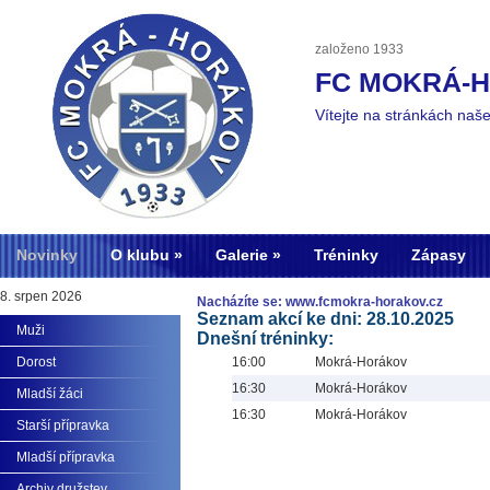
založeno 1933
FC MOKRÁ-
Vítejte na stránkách naš
Novinky
O klubu
Galerie
Tréninky
Zápasy
8. srpen 2026
Nacházíte se: www.fcmokra-horakov.cz
Seznam akcí ke dni: 28.10.2025
Muži
Dnešní tréninky:
Dorost
16:00
Mokrá-Horákov
16:30
Mokrá-Horákov
Mladší žáci
16:30
Mokrá-Horákov
Starší přípravka
Mladší přípravka
Archiv družstev