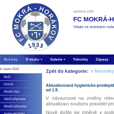
založeno 1933
FC MOKRÁ-
Vítejte na stránkách naš
Novinky
O klubu
Galerie
Tréninky
Zápasy
9. srpen 2026
Zpět do kategorie:
Novinky
Muži
Dorost
Aktualizovaná hygienicko-protiepi
od 1.9.
Mladší žáci
V návaznosti na změny mim
Starší přípravka
aktualizaci souboru pravidel p
Mladší přípravka
Nově došlo ke změně v podm
Archiv družstev