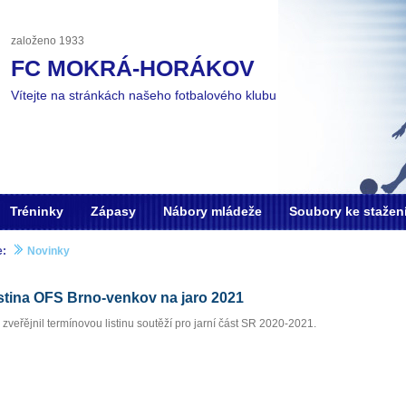
založeno 1933
FC MOKRÁ-HORÁKOV
Vítejte na stránkách našeho fotbalového klubu
Tréninky
Zápasy
Nábory mládeže
Soubory ke stažen
e:
Novinky
stina OFS Brno-venkov na jaro 2021
veřějnil termínovou listinu soutěží pro jarní část SR 2020-2021.