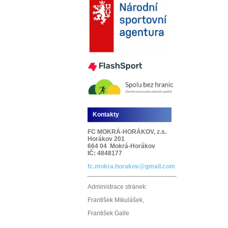
Kontakty
FC MOKRÁ-HORÁKOV, z.s.
Horákov 201
664 04 Mokrá-Horákov
IČ: 4848177
fc.mokra.horakov@gmail.com
Administrace stránek:
František Mikulášek,
František Galle