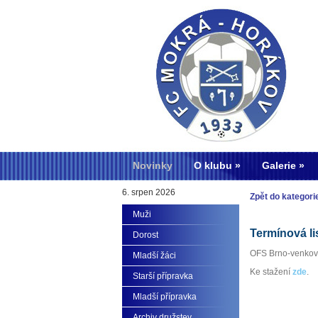
Novinky
O klubu
Galerie
6. srpen 2026
Zpět do kategori
Muži
Termínová li
Dorost
OFS Brno-venkov z
Mladší žáci
Ke stažení
zde
.
Starší přípravka
Mladší přípravka
Archiv družstev