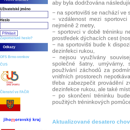
aby byla dodržována následujíc
Uživatelské jméno
− na sportovišti se nachází ve
− vzdálenost mezi sportovc
Heslo
nejméně 2 metry,
− sportovci v době tréninku 
prostředek dýchacích cest (nos,
Zapomenuté heslo?
− na sportovišti bude k dispo
Odkazy
dezinfekci rukou,
− nejsou využívány souvisejí
OFS Brno-venkov
společné šatny, umývárny, 
ČUS
používání záchodů za podmín
vnitřních prostorech nepotkáva
třeba zabezpečit provádění z
dezinfekce rukou, ale také míst
Členství ve FAČR
− po skončení tréninku bude
použitých tréninkových pomů
Aktualizované desatero chová