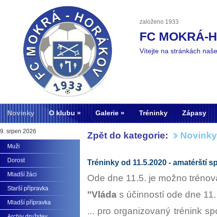
založeno 1933
FC MOKRÁ-
Vítejte na stránkách naš
Novinky
O klubu
Galerie
Tréninky
Zápasy
9. srpen 2026
Zpět do kategorie:
Novinky
Muži
Dorost
Tréninky od 11.5.2020 - amatérští s
Mladší žáci
Ode dne 11.5. je možno tréno
Starší přípravka
"Vláda
s účinností ode dne 11
Mladší přípravka
... pro organizovaný trénink sp
Archiv družstev