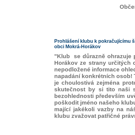
Občer
Prohlášení klubu k pokračujícímu 
obci Mokrá-Horákov
"Klub se důrazně ohrazuje p
Horákov ze strany určitých 
nepodložené informace ohled
napadání konkrétních osob! T
je choulostivá zejména proto
skutečnost by si tito naši
bezohlednosti především uvě
poškodit jméno našeho klubu,
mající jakékoli vazby na n
klubu zvažovat patřičné práv