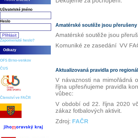
Děkujeme za pochopení.
Uživatelské jméno
Heslo
Amatérské soutěže jsou přerušeny
Amatérské soutěže jsou přeru
Zapomenuté heslo?
Komuniké ze zasedání VV F
Odkazy
OFS Brno-venkov
ČUS
Aktualizovaná pravidla pro regionáln
V návaznosti na mimořádná op
října upřesňujeme pravidla kon
vůbec:
Členství ve FAČR
V období od 22. října 2020 v
zákaz fotbalových aktivit.
Zdroj:
FAČR