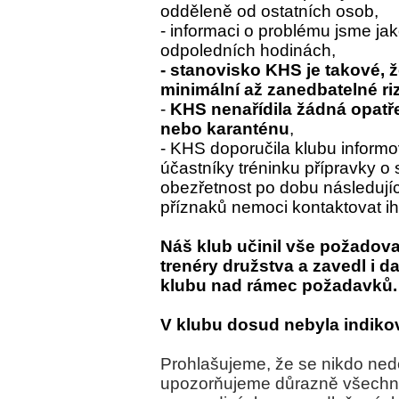
odděleně od ostatních osob,
- informaci o problému jsme jako
odpoledních hodinách,
- stanovisko KHS je takové, ž
minimální až zanedbatelné ri
-
KHS nenařídila žádná opatře
nebo karanténu
,
- KHS doporučila klubu informov
účastníky tréninku přípravky o
obezřetnost po dobu následujíc
příznaků nemoci kontaktovat i
Náš klub učinil vše požadovan
trenéry družstva a zavedl i da
klubu nad rámec požadavků.
V klubu dosud nebyla indik
Prohlašujeme, že se nikdo ned
upozorňujeme důrazně všechny 