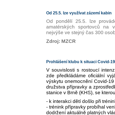
Od 25.5. lze využívat zázemí kabin
Od pondělí 25.5. lze provádě
amatérských sportovců na ve
nejvýše ve stejný čas 300 osob
Zdroj: MZCR
Prohlášení klubu k situaci Covid-
V souvislosti s rostoucí inten
zde předkládáme oficiální vyj
výskytu onemocnění Covid-19 u
družstva přípravky a zprostře
stanice v Brně (KHS), se kterou 
- k interakci dětí došlo při trén
- trénink přípravky probíhal v
dodržení aktuálně platných vl