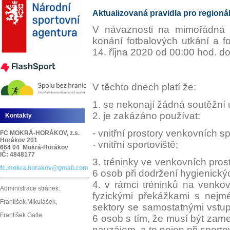
Aktualizovaná pravidla pro regionáln
V návaznosti na mimořádná 
konání fotbalových utkání a f
14. října 2020 od 00:00 hod. d
V těchto dnech platí že:
1. se nekonají žádná soutěžní 
2. je zakázáno používat:
Kontakty
- vnitřní prostory venkovních s
FC MOKRÁ-HORÁKOV, z.s.
Horákov 201
- vnitřní sportoviště;
664 04 Mokrá-Horákov
IČ: 4848177
3. tréninky ve venkovních pros
fc.mokra.horakov@gmail.com
6 osob při dodržení hygienický
4. v rámci tréninků na venkovn
Administrace stránek:
fyzickými překážkami s nejmé
František Mikulášek,
sektory se samostatnými vstu
František Galle
6 osob s tím, že musí být zam
navzájem, a to nejen při sporto