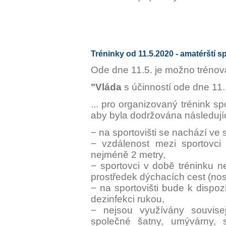
Tréninky od 11.5.2020 - amatérští s
Ode dne 11.5. je možno tréno
"Vláda
s účinností ode dne 11
... pro organizovaný trénink sp
aby byla dodržována následujíc
− na sportovišti se nachází ve
− vzdálenost mezi sportovc
nejméně 2 metry,
− sportovci v době tréninku 
prostředek dýchacích cest (nos,
− na sportovišti bude k dispo
dezinfekci rukou,
− nejsou využívány souvisejí
společné šatny, umývárny, 