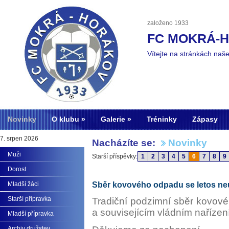
založeno 1933
FC MOKRÁ-
Vítejte na stránkách naš
Novinky
O klubu
Galerie
Tréninky
Zápasy
7. srpen 2026
Nacházíte se:
Novinky
Muži
Starší příspěvky:
1
2
3
4
5
6
7
8
9
Dorost
Mladší žáci
Sběr kovového odpadu se letos ne
Starší přípravka
Tradiční podzimní sběr kovov
a souvisejícím vládním naříze
Mladší přípravka
Archiv družstev