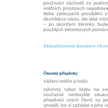
používání záchodů za podmín
vnitřních prostorech nepotkáva
třeba zabezpečit provádění z
dezinfekce rukou, ale také míst
− po skončení tréninku bude
použitých tréninkových pomů
Aktualizované desatero chová
Členské příspěvky
Vážení rodiče a hráči,
výkonný výbor klubu na s
současné neobvyklé situac
příspěvků svých členů za jar
uhradili, lze si zažádat o jeh