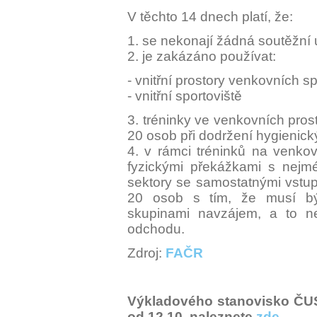
V těchto 14 dnech platí, že:
1. se nekonají žádná soutěžní 
2. je zakázáno používat:
- vnitřní prostory venkovních s
- vnitřní sportoviště
3. tréninky ve venkovních pros
20 osob při dodržení hygienick
4. v rámci tréninků na venkovn
fyzickými překážkami s nejmé
sektory se samostatnými vstu
20 osob s tím, že musí bý
skupinami navzájem, a to nej
odchodu.
Zdroj:
FAČR
Výkladového stanovisko ČUS
od 12.10. naleznete
zde
.