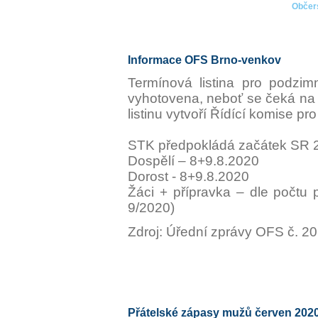
Občers
Informace OFS Brno-venkov
Termínová listina pro podzi
vyhotovena, neboť se čeká na s
listinu vytvoří Řídící komise p
STK předpokládá začátek SR 2
Dospělí – 8+9.8.2020
Dorost - 8+9.8.2020
Žáci + přípravka – dle počtu 
9/2020)
Zdroj: Úřední zprávy OFS č. 20
Přátelské zápasy mužů červen 202