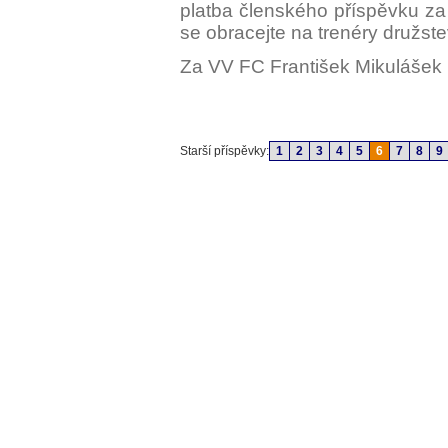
platba členského příspěvku z
se obracejte na trenéry družs
Za VV FC František Mikulášek
Starší příspěvky:
1
2
3
4
5
6
7
8
9