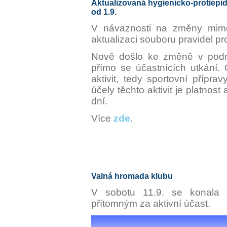
Aktualizovaná hygienicko-protiepi
od 1.9.
V návaznosti na změny mim
aktualizaci souboru pravidel p
Nově došlo ke změně v podm
přímo se účastnících utkání.
aktivit, tedy sportovní přípra
účely těchto aktivit je platnos
dní.
Více
zde
.
Valná hromada klubu
V sobotu 11.9. se konala
přítomným za aktivní účast.