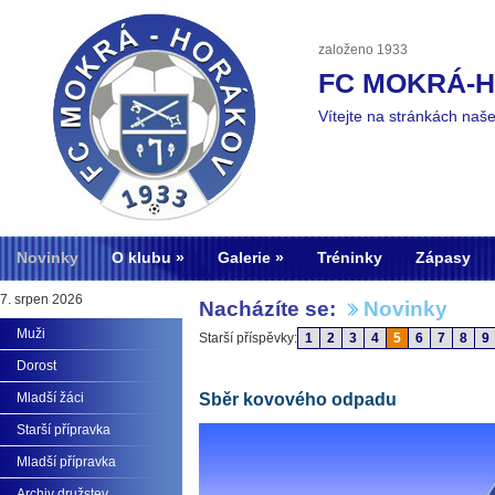
založeno 1933
FC MOKRÁ-
Vítejte na stránkách naš
Novinky
O klubu
Galerie
Tréninky
Zápasy
7. srpen 2026
Nacházíte se:
Novinky
Muži
Starší příspěvky:
1
2
3
4
5
6
7
8
9
Dorost
Mladší žáci
Sběr kovového odpadu
Starší přípravka
Mladší přípravka
Archiv družstev